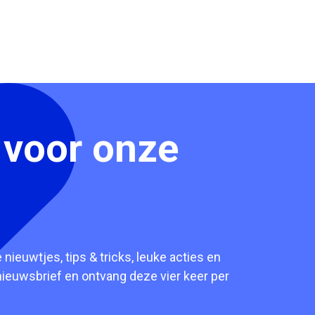
n voor onze
nieuwtjes, tips & tricks, leuke acties en
nieuwsbrief en ontvang deze vier keer per