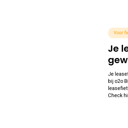
Voor fi
Je l
gew
Je lease
bij o2o 
leasefiet
Check hi