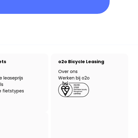
ets
o2o Bicycle Leasing
Over ons
e leaseprijs
Werken bij o2o
ls
 fietstypes