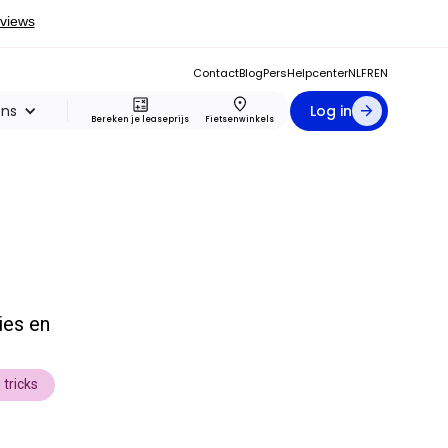
Contact
Blog
Pers
Helpcenter
NL
FR
EN
ons
Log in
Bereken je leaseprijs
Fietsenwinkels
ies en
 tricks