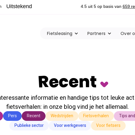
Fietsleasing
Partners
Over 
Recent
nteressante informatie en handige tips tot leuke act
fietsverhalen: in onze blog vind je het allemaal.
Pers
Recent
Wedstrijden
Fietsverhalen
Tips and
Publieke sector
Voor werkgevers
Voor fietsers