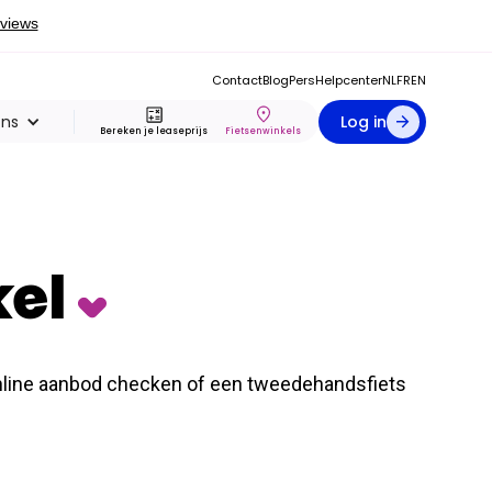
Contact
Blog
Pers
Helpcenter
NL
FR
EN
ons
Log in
Bereken je leaseprijs
Fietsenwinkels
kel
 online aanbod checken of een tweedehandsfiets