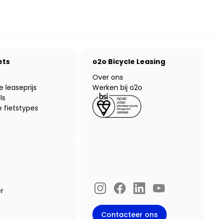
ets
o2o Bicycle Leasing
Over ons
e leaseprijs
Werken bij o2o
ls
 fietstypes
r
Instagram
Facebook
LinkedIn
YouTube
Contacteer ons