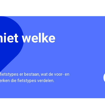
niet welke
ietstypes er bestaan, wat de voor- en
erken die fietstypes verdelen.