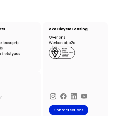
ets
o2o Bicycle Leasing
Over ons
e leaseprijs
Werken bij o2o
ls
 fietstypes
r
Instagram
Facebook
LinkedIn
YouTube
Contacteer ons