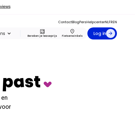
Contact
Blog
Pers
Helpcenter
NL
FR
EN
ons
Log in
Bereken je leaseprijs
Fietsenwinkels
e past
 en
 voor