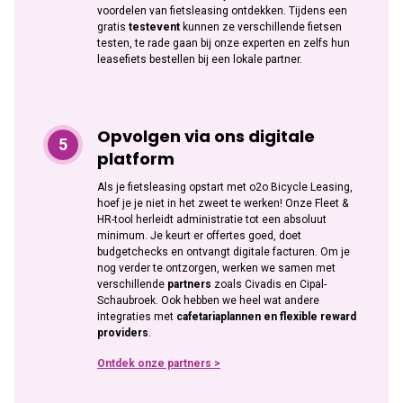
voordelen van fietsleasing ontdekken. Tijdens een
gratis
testevent
kunnen ze verschillende fietsen
testen, te rade gaan bij onze experten en zelfs hun
leasefiets bestellen bij een lokale partner.
Opvolgen via ons digitale
platform
Als je fietsleasing opstart met o2o Bicycle Leasing,
hoef je je niet in het zweet te werken! Onze Fleet &
HR-tool herleidt administratie tot een absoluut
minimum. Je keurt er offertes goed, doet
budgetchecks en ontvangt digitale facturen. Om je
nog verder te ontzorgen, werken we samen met
verschillende
partners
zoals Civadis en Cipal-
Schaubroek. Ook hebben we heel wat andere
integraties met
cafetariaplannen en flexible reward
providers
.
Ontdek onze partners >