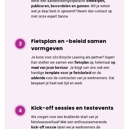
eerst een aanbestedingsopdracht
ontwerpen,
publiceren, beoordelen en gunnen
. Wil je weten
wat je daar best in opneemt? Neem dan contact op
met onze expert Sanne.
Fietsplan en -beleid samen
vormgeven
Je koos voor o2o Bicycle Leasing als partner? Super!
Dan stellen we samen een
fietsplan
op, helemaal
op
maat van jouw bestuur
. Je krijgt van ons ook een
handige
template voor je fietsbeleid
en de
addenda
voor de contracten van je werknemers. Dat
bespaart je heel wat tijd en werk.
Kick-off sessies en testevents
We zorgen voor een knallende start van je
fietsleaseverhaal! Met een enthousiasmerende
kick-off sessie
laten we je werknemers de