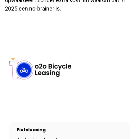
opwaardeert zonder extra kost. En waarom dat in
2025 een no-brainer is.
Fietsleasing