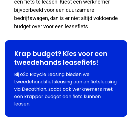
een fiets te leasen. Kiest een werknemer
bijvoorbeeld voor een duurzamere
bedrijfswagen, dan is er niet altijd voldoende
budget over voor een leasefiets.
Krap budget? Kies voor een
tweedehands leasefiets!
Bij o2o Bicycle Leasing bieden we
tweedehandsfietsleasing
aan en fietsleasing
via Decathlon, zodat ook werknemers met
een krapper budget een fiets kunnen
leasen.