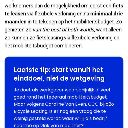
werknemers dan de mogelijkheid om eerst een
fiets
te leasen
via flexibele verloning
en na
minimaal drie
maanden
in te tekenen op het mobiliteitsbudget. Zo
genieten ze
van the best of both worlds
, want alleen
zo kunnen ze fietsleasing via flexibele verloning en
het mobiliteitsbudget combineren.
Laatste tip: start vanuit het
einddoel, niet de wetgeving
Je doet als werkgever waarschijnlijk al veel
goed rond het federaal mobiliteitsbudget.
Maar volgens Caroline Van Even, CCO bij o2o
Bicycle Leasing, is er nog één vraag die te
weinig gesteld wordt: waar wil jij als bedrijf
naartoe op vlak van mobiliteit?