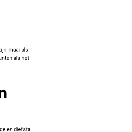
jn, maar als
unten als het
n
de en diefstal