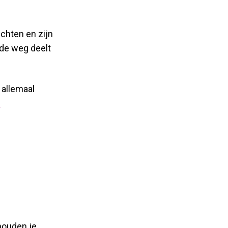
ichten en zijn
 de weg deelt
 allemaal
e
houden je