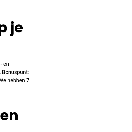
p je
- en
n. Bonuspunt:
We hebben 7
ven