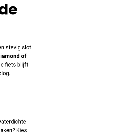
 de
en stevig slot
 Diamond of
fiets blijft
blog.
n
waterdichte
maken? Kies