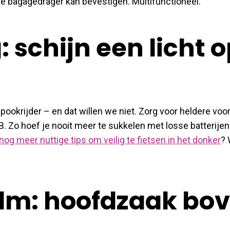
je bagagedrager kan bevestigen. Multifunctioneel.
: schijn een licht o
pookrijder – en dat willen we niet. Zorg voor heldere voor
SB. Zo hoef je nooit meer te sukkelen met losse batterije
nog meer nuttige tips om veilig te fietsen in het donker
? 
helm: hoofdzaak bo