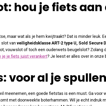
ot: hou je fiets aan
atse, maar wat als je hem kwijtraakt? Dat is minder leuk. E
 slot van
veiligheidsklasse ART-2 type U, Sold Secure
lot, vouwslot of toch een ouderwets beugelslot? Zolang de 
e je fiets juist verankert
? Je leest er alles over in onze 
s: voor al je spulle
k wil meenemen, een goede fietstas is een must. Ga voor 
aankomt met doorweekte boterhammen. Wil je echt indruk 