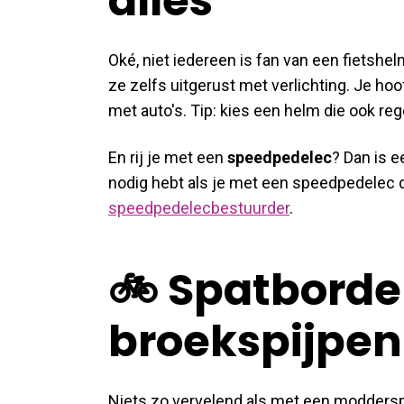
alles
Oké, niet iedereen is fan van een fietshel
ze zelfs uitgerust met verlichting. Je ho
met auto's. Tip: kies een helm die ook reg
En rij je met een
speedpedelec
? Dan is e
nodig hebt als je met een speedpedelec 
speedpedelecbestuurder
.
🚲 Spatborde
broekspijpe
Niets zo vervelend als met een modders