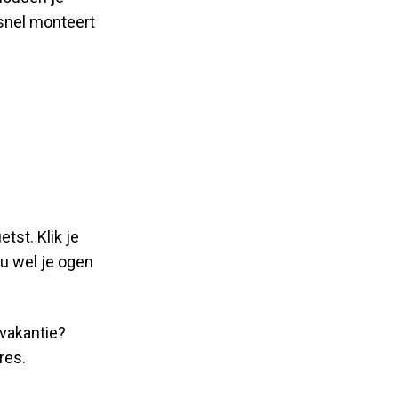
 snel monteert
tst. Klik je
ou wel je ogen
 vakantie?
res.