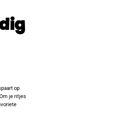
dig
spaart op
Om je ritjes
avoriete