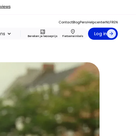
Contact
Blog
Pers
Helpcenter
NL
FR
EN
ons
Log in
Bereken je leaseprijs
Fietsenwinkels