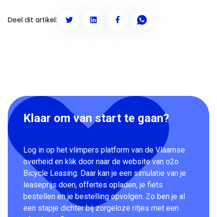
Deel dit artikel:
Klaar om van start te gaan?
Log in op het vlimpers platform van de Vlaamse
overheid en klik door naar de website van o2o
Bicycle Leasing. Daar kan je een simulatie van je
leaseprijs doen, offertes opladen, je fiets
bestellen en je bestelling opvolgen. Zo ben je al
een stapje dichter bij zorgeloze ritjes met een