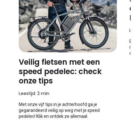
co
FA
Leest
Bekij
mogel
op FA
Veilig fietsen met een
speed pedelec: check
onze tips
Leestijd: 2 min
Met onze vijf tips in je achterhoofd ga je
gegarandeerd veilig op weg met je speed
pedelec! Klik en ontdek ze allemaal.