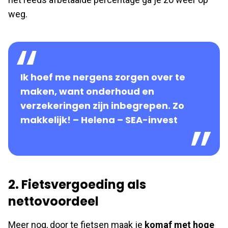
weg.
Ik hoef me nergens zorgen over te
maken, want onderhoud en
verzekeringen zijn inbegrepen. Zo
makkelijk! – Helena – SEA-invest
2. Fietsvergoeding als
nettovoordeel
Meer nog, door te fietsen maak je
komaf met hoge