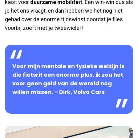
kiest voor
duurzame mobiliteit
. Een win-win dus als
je het ons vraagt, en dan hebben we het nog niet
gehad over de enorme tijdswinst doordat je files
voorbij zoeft met je tweewieler!
Voor mijn mentale en fysieke welzijn is
die fietsrit een enorme plus, ik zou het
voor geen geld van de wereld nog
willen missen. – Dirk, Volvo Cars