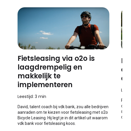
Fietsleasing via o2o is
Fi
laagdrempelig en
ca
makkelijk te
da
implementeren
Leest
Leestijd: 3 min
Fiets
opnem
David, talent coach bij vdk bank, zou alle bedrijven
super
aanraden om te kiezen voor fietsleasing met o2o
deze 
Bicycle Leasing. Hij legt je in dit artikel uit waarom
vdk bank voor fietsleasing koos.