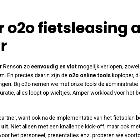
 o2o fietsleasing a
r
or Renson zo
eenvoudig en vlot
mogelijk verlopen, zowel
m. En precies daarin zijn de
o2o online tools
koploper, di
ingen. Bij o2o nemen we met onze tools de administratie
uratie, alles loopt op wieltjes. Amper workload voor het b
partner, want ook na de implementatie van het fietsplan
b
 uit
. Niet alleen met een knallende kick-off, maar ook me
s voor het personeel, presentaties enz. proberen we voor