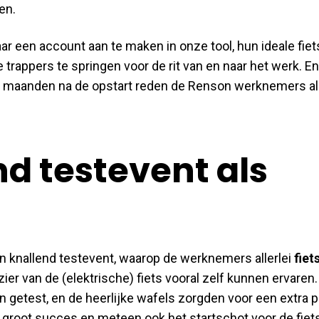
en.
 een account aan te maken in onze tool, hun ideale fiets
trappers te springen voor de rit van en naar het werk. En d
ie maanden na de opstart reden de Renson werknemers al
d testevent als
een knallend testevent, waarop de werknemers allerlei
fiet
zier van de (elektrische) fiets vooral zelf kunnen ervaren
n getest, en de heerlijke wafels zorgden voor een extra p
 groot succes en meteen ook het startschot voor de fiets