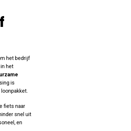
f
m het bedrijf
in het
uurzame
sing is
t loonpakket.
 fiets naar
inder snel uit
soneel, en