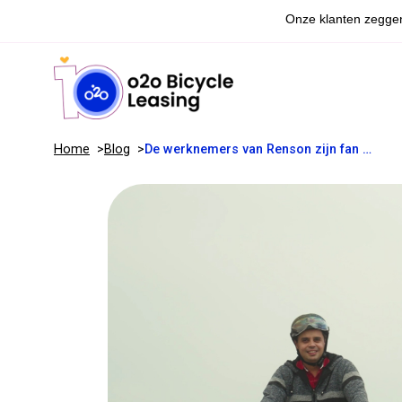
Home
Blog
De werknemers van Renson zijn fan van de fiets: bijna 1 op 5 kiest voor fietsleasing