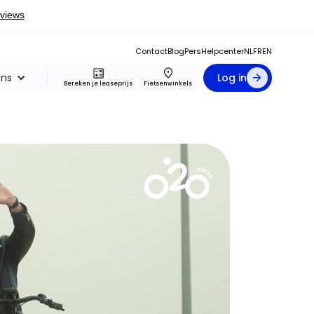
Contact
Blog
Pers
Helpcenter
NL
FR
EN
ons
Log in
Bereken je leaseprijs
Fietsenwinkels