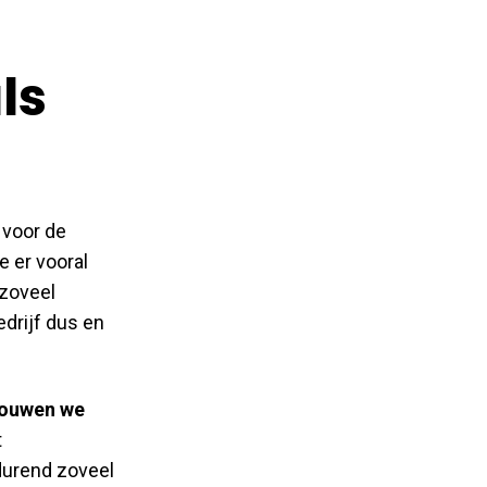
ls
 voor de
e er vooral
 zoveel
edrijf dus en
ouwen we
t
tdurend zoveel