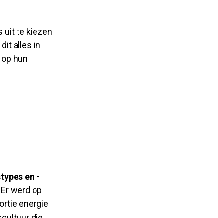
 uit te kiezen
it alles in
 op hun
stypes en -
. Er werd op
ortie energie
cultuur die