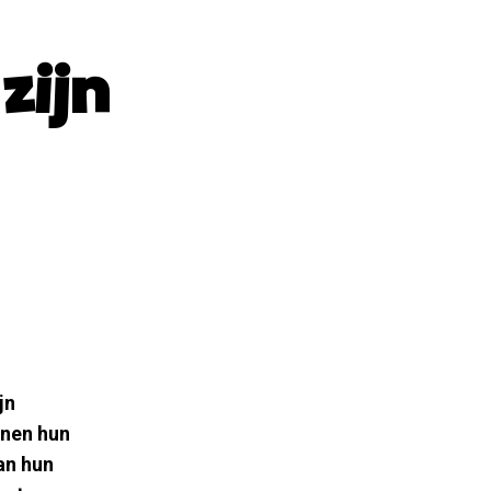
zijn
jn
nnen hun
an hun