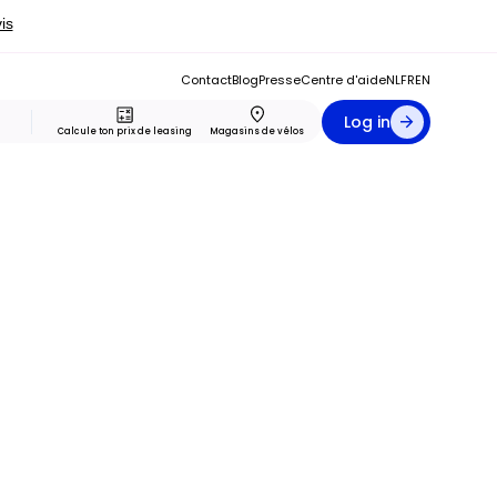
Contact
Blog
Presse
Centre d'aide
NL
FR
EN
Log in
Calcule ton prix de leasing
Magasins de vélos