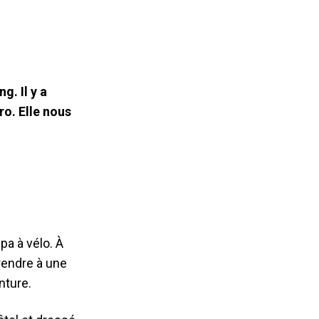
g. Il y a
o. Elle nous
pa à vélo. À
 rendre à une
enture.