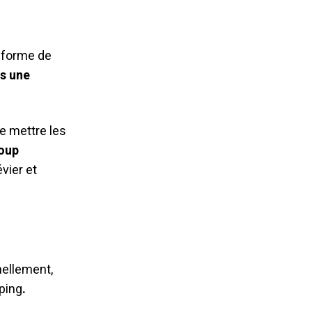
e forme de
s une
de mettre les
coup
vier et
nellement,
ping
.