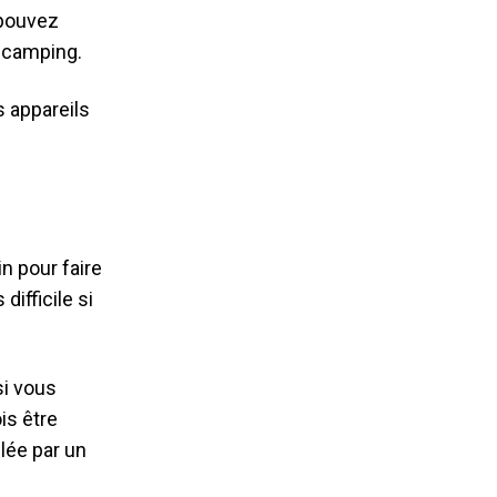
 pouvez
u camping.
 appareils
in pour faire
ifficile si
 si vous
is être
llée par un