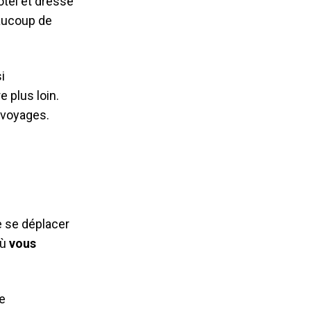
ôtel et dressé
eaucoup de
i
 plus loin.
e voyages.
de se déplacer
où
vous
e