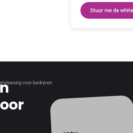
van
voor