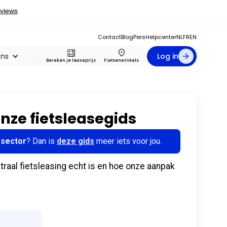
Contact
Blog
Pers
Helpcenter
NL
FR
EN
ons
Log in
Bereken je leaseprijs
Fietsenwinkels
ze fietsleasegids
 sector
? Dan is
deze gids
meer iets voor jou.
aal fietsleasing echt is en hoe onze aanpak