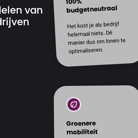
100%
delen van
budgetneutraal
drijven
Het kost je als bedrijf
helemaal niets. Dé
manier dus om lonen te
optimaliseren.
Groenere
mobiliteit