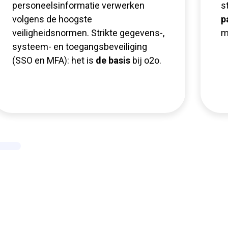
personeelsinformatie verwerken
s
volgens de hoogste
p
veiligheidsnormen. Strikte gegevens-,
m
systeem- en toegangsbeveiliging
(SSO en MFA): het is
de basis
bij o2o.