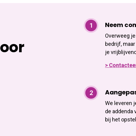
Neem cont
Overweeg je 
voor
bedrijf, maa
je vrijblijven
> Contactee
Aangepast
We leveren 
de addenda v
bij het opste