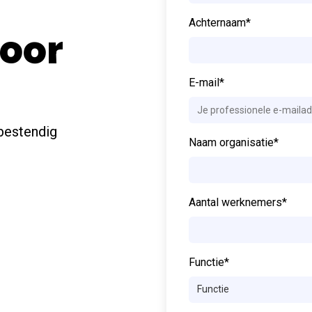
Achternaam
*
voor
E-mail
*
bestendig
Naam organisatie
*
Aantal werknemers
*
Functie
*