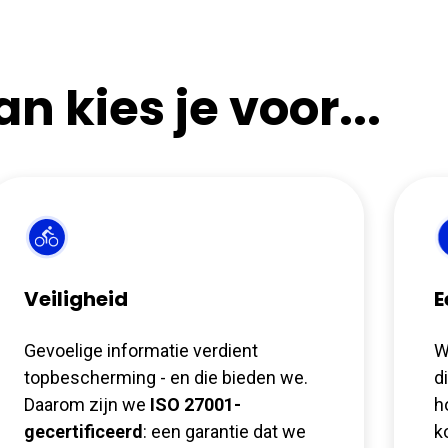
n kies je voor...
Veiligheid
E
Gevoelige informatie verdient
W
topbescherming
- en die bieden we.
d
Daarom zijn we
ISO 27001-
h
gecertificeerd
: een garantie dat we
k